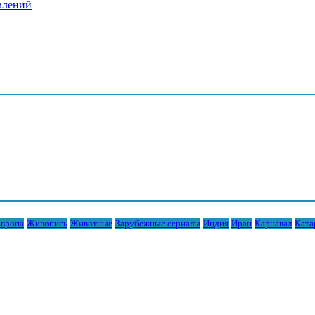
влений
вропа
Живопись
Животные
Зарубежные сериалы
Индия
Иран
Карнавал
Ката