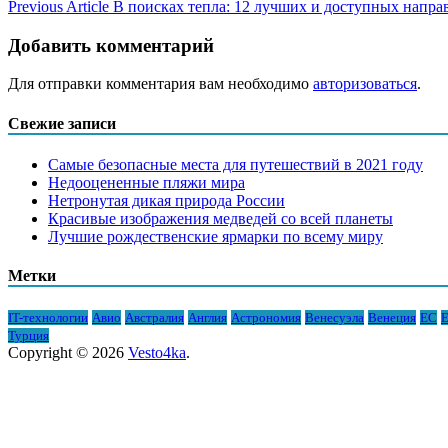
Previous Article
В поисках тепла: 12 лучших и доступных напра
Добавить комментарий
Для отправки комментария вам необходимо
авторизоваться
.
Свежие записи
Самые безопасные места для путешествий в 2021 году
Недооцененные пляжи мира
Нетронутая дикая природа России
Красивые изображения медведей со всей планеты
Лучшие рождественские ярмарки по всему миру
Метки
IT-технологии
Авио
Австралия
Англия
Астрономия
Венесуэла
Венеция
ЕС
Е
Турция
Copyright © 2026
Vesto4ka
.