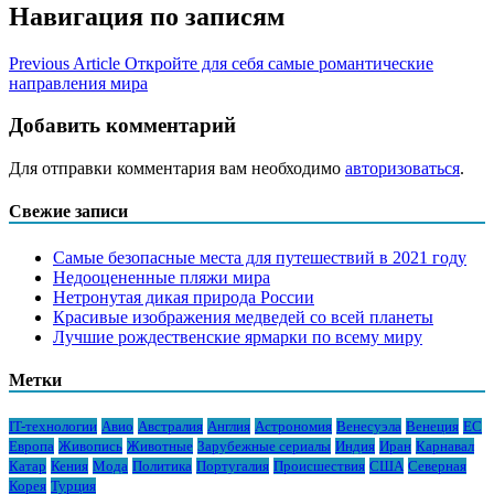
Навигация по записям
Previous Article
Откройте для себя самые романтические
направления мира
Добавить комментарий
Для отправки комментария вам необходимо
авторизоваться
.
Свежие записи
Самые безопасные места для путешествий в 2021 году
Недооцененные пляжи мира
Нетронутая дикая природа России
Красивые изображения медведей со всей планеты
Лучшие рождественские ярмарки по всему миру
Метки
IT-технологии
Авио
Австралия
Англия
Астрономия
Венесуэла
Венеция
ЕС
Европа
Живопись
Животные
Зарубежные сериалы
Индия
Иран
Карнавал
Катар
Кения
Мода
Политика
Португалия
Происшествия
США
Северная
Корея
Турция