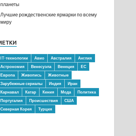
планеты
Лучшие рождественские ярмарки по всему
миру
МЕТКИ
IT-технологии
Авио
Австралия
Англия
Астрономия
Венесуэла
Венеция
ЕС
Европа
Живопись
Животные
Зарубежные сериалы
Индия
Иран
Карнавал
Катар
Кения
Мода
Политика
Португалия
Происшествия
США
Северная Корея
Турция