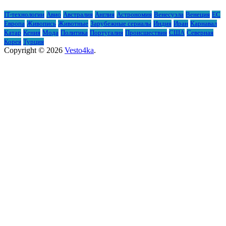
IT-технологии
Авио
Австралия
Англия
Астрономия
Венесуэла
Венеция
ЕС
Европа
Живопись
Животные
Зарубежные сериалы
Индия
Иран
Карнавал
Катар
Кения
Мода
Политика
Португалия
Происшествия
США
Северная
Корея
Турция
Copyright © 2026
Vesto4ka
.