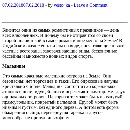
07.02.2018
07.02.2018
-
by
vesto4ka
-
Leave a Comment
Близится один из самых романтичных праздников — день
всех влюбленных. И почему бы не отправится со своей
второй половинкой в самое романтичное место на Земле? В
Индийском океане есть виллы на воде, впечатляющие пляжи,
частные рестораны, завораживающие виды, бесконечные
бассейны и множество водных видов спорта.
Мальдивы
Это самые красивые маленькие острова на Земле. Они
безопасны; нет торговцев и такси. Его бирюзовые лагуны
кристально чистые. Мальдивы состоят из 26 коралловых
атоллов в цепи, идущей вниз и пересекают экватор. Нет двух
одинаковых островов. На горизонте может быть вытянутый
прямоугольник, покрытый пальмами. Другой может быть
низким и густым, без единого дерева. А потом есть форма
обжаренного яйца, перевернутая тарелка и другое
многообразие причудливых форм.