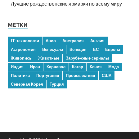
Лучшие рождественские ярмарки по всему миру
МЕТКИ
IT-технологии
Авио
Австралия
Англия
Астрономия
Венесуэла
Венеция
ЕС
Европа
Живопись
Животные
Зарубежные сериалы
Индия
Иран
Карнавал
Катар
Кения
Мода
Политика
Португалия
Происшествия
США
Северная Корея
Турция