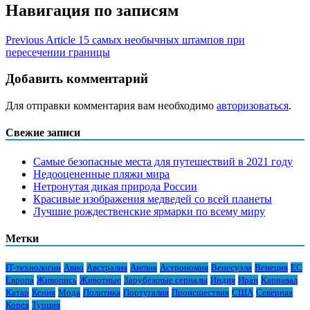
Навигация по записям
Previous Article
15 самых необычных штампов при
пересечении границы
Добавить комментарий
Для отправки комментария вам необходимо
авторизоваться
.
Свежие записи
Самые безопасные места для путешествий в 2021 году
Недооцененные пляжи мира
Нетронутая дикая природа России
Красивые изображения медведей со всей планеты
Лучшие рождественские ярмарки по всему миру
Метки
IT-технологии
Авио
Австралия
Англия
Астрономия
Венесуэла
Венеция
ЕС
Европа
Живопись
Животные
Зарубежные сериалы
Индия
Иран
Карнавал
Катар
Кения
Мода
Политика
Португалия
Происшествия
США
Северная
Корея
Турция