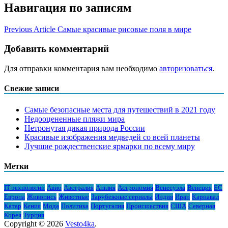
Навигация по записям
Previous Article
Самые красивые рисовые поля в мире
Добавить комментарий
Для отправки комментария вам необходимо
авторизоваться
.
Свежие записи
Самые безопасные места для путешествий в 2021 году
Недооцененные пляжи мира
Нетронутая дикая природа России
Красивые изображения медведей со всей планеты
Лучшие рождественские ярмарки по всему миру
Метки
IT-технологии
Авио
Австралия
Англия
Астрономия
Венесуэла
Венеция
ЕС
Европа
Живопись
Животные
Зарубежные сериалы
Индия
Иран
Карнавал
Катар
Кения
Мода
Политика
Португалия
Происшествия
США
Северная
Корея
Турция
Copyright © 2026
Vesto4ka
.