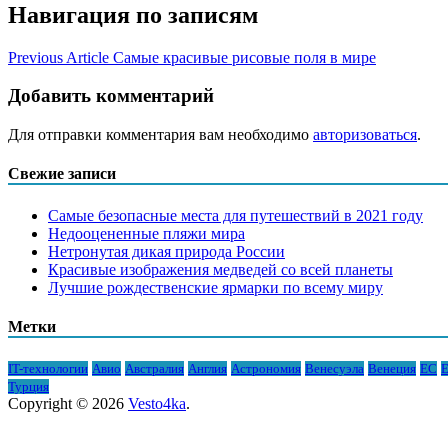
Навигация по записям
Previous Article
Самые красивые рисовые поля в мире
Добавить комментарий
Для отправки комментария вам необходимо
авторизоваться
.
Свежие записи
Самые безопасные места для путешествий в 2021 году
Недооцененные пляжи мира
Нетронутая дикая природа России
Красивые изображения медведей со всей планеты
Лучшие рождественские ярмарки по всему миру
Метки
IT-технологии
Авио
Австралия
Англия
Астрономия
Венесуэла
Венеция
ЕС
Е
Турция
Copyright © 2026
Vesto4ka
.