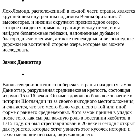
Лох-Ломонд, расположенный в южной части страны, является
крупнейшим внутренним водоемом Великобритании. И
высокогорье, и низины окружают пресноводное озеро,
которое находится прямо на границе между ними, и вы
найдете безмятежные пейзажи, наполненные дубами и
благородными оленями, а также пешеходные и велосипедные
дорожки на восточной стороне озера, которые вы можете
исследовать.
Замок Данноттар
Вдоль северо-восточного побережья страны находится замок
Данноттар, разрушенная средневековая крепость, состоящая
из руин 15 и 16 веков. Он имел довольно большое значение в
истории Шотландии из-за своего выгодного местоположения,
и считается, что это место было укреплено в той или иной
форме с раннего средневековья. Хотя замок пришел в упадок
после того, как сыграл важную роль в восстании якобитов в
1715 году, он был отреставрирован в 20 веке и сегодня открыт
для туристов, которые хотят увидеть этот кусочек истории и
захватывающие пейзажи, окружающие его.