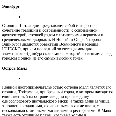
Эдинбург
Столица Шотландии представляет собой интересное
сочетание традиций и современности, с современной
архитектурой, стоящей рядом с готическими церквями и
средневековыми дворцами. И Новый, и Старый города
Эдинбурга являются объектами Всемирного наследия
ЮНЕСКО, причем последний является домом для
знаменитого Эдинбургского замка, который возвышается над
городом с одной из его самых высоких точек.
Остров Малл
Главной достопримечательностью острова Малл является его
столица, Тобермори, прибрежный город, в котором находится
единственный на острове завод по производству
односолодового шотландского виски, а также главная улица,
заполненная зданиями, окрашенными в яркие цвета, с
несколькими отличными магазинами и ресторанами. В Малл
также есть отличные пляжи, красивые холмы и