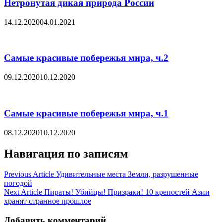
Нетронутая дикая природа России
14.12.2020
04.01.2021
Самые красивые побережья мира, ч.2
09.12.2020
10.12.2020
Самые красивые побережья мира, ч.1
08.12.2020
10.12.2020
Навигация по записям
Previous Article
Удивительные места Земли, разрушенные
погодой
Next Article
Пираты! Убийцы! Призраки! 10 крепостей Азии
хранят странное прошлое
Добавить комментарий