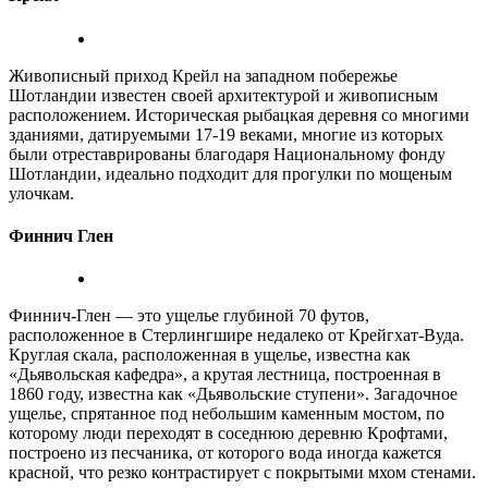
Живописный приход Крейл на западном побережье
Шотландии известен своей архитектурой и живописным
расположением. Историческая рыбацкая деревня со многими
зданиями, датируемыми 17-19 веками, многие из которых
были отреставрированы благодаря Национальному фонду
Шотландии, идеально подходит для прогулки по мощеным
улочкам.
Финнич Глен
Финнич-Глен — это ущелье глубиной 70 футов,
расположенное в Стерлингшире недалеко от Крейгхат-Вуда.
Круглая скала, расположенная в ущелье, известна как
«Дьявольская кафедра», а крутая лестница, построенная в
1860 году, известна как «Дьявольские ступени». Загадочное
ущелье, спрятанное под небольшим каменным мостом, по
которому люди переходят в соседнюю деревню Крофтами,
построено из песчаника, от которого вода иногда кажется
красной, что резко контрастирует с покрытыми мхом стенами.