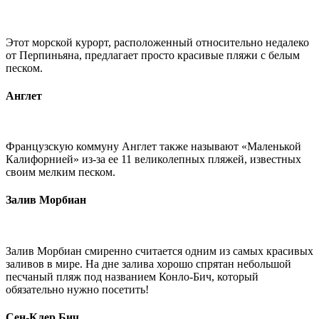
Этот морской курорт, расположенный относительно недалеко
от Перпиньяна, предлагает просто красивые пляжи с белым
песком.
Англет
Французскую коммуну Англет также называют «Маленькой
Калифорнией» из-за ее 11 великолепных пляжей, известных
своим мелким песком.
Залив Морбиан
Залив Морбиан смиренно считается одним из самых красивых
заливов в мире. На дне залива хорошо спрятан небольшой
песчаный пляж под названием Конло-Бич, который
обязательно нужно посетить!
Сен-Клер Бич