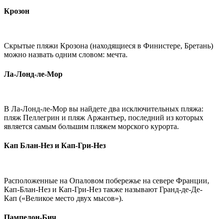
Крозон
Скрытые пляжи Крозона (находящиеся в Финистере, Бретань)
можно назвать одним словом: мечта.
Ла-Лонд-ле-Мор
В Ла-Лонд-ле-Мор вы найдете два исключительных пляжа:
пляж Пеллегрин и пляж Аржантьер, последний из которых
является самым большим пляжем морского курорта.
Кап Блан-Нез и Кап-Гри-Нез
Расположенные на Опаловом побережье на севере Франции,
Кап-Блан-Нез и Кап-Гри-Нез также называют Гранд-де-Де-
Кап («Великое место двух мысов»).
Пампелон-Бич