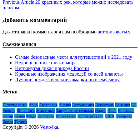
Previous Article
20 красивых рек, которые можно исследовать
пешком
Добавить комментарий
Для отправки комментария вам необходимо
авторизоваться
.
Свежие записи
Самые безопасные места для путешествий в 2021 году
Недооцененные пляжи мира
Нетронутая дикая природа России
Красивые изображения медведей со всей планеты
Лучшие рождественские ярмарки по всему миру
Метки
IT-технологии
Авио
Австралия
Англия
Астрономия
Венесуэла
Венеция
ЕС
Европа
Живопись
Животные
Зарубежные сериалы
Индия
Иран
Карнавал
Катар
Кения
Мода
Политика
Португалия
Происшествия
США
Северная
Корея
Турция
Copyright © 2026
Vesto4ka
.