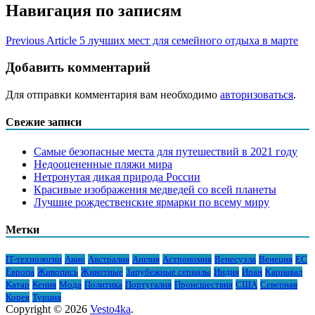
Навигация по записям
Previous Article
5 лучших мест для семейного отдыха в марте
Добавить комментарий
Для отправки комментария вам необходимо
авторизоваться
.
Свежие записи
Самые безопасные места для путешествий в 2021 году
Недооцененные пляжи мира
Нетронутая дикая природа России
Красивые изображения медведей со всей планеты
Лучшие рождественские ярмарки по всему миру
Метки
IT-технологии
Авио
Австралия
Англия
Астрономия
Венесуэла
Венеция
ЕС
Европа
Живопись
Животные
Зарубежные сериалы
Индия
Иран
Карнавал
Катар
Кения
Мода
Политика
Португалия
Происшествия
США
Северная
Корея
Турция
Copyright © 2026
Vesto4ka
.