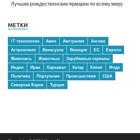
Лучшие рождественские ярмарки по всему миру
МЕТКИ
IT-технологии
Авио
Австралия
Англия
Астрономия
Венесуэла
Венеция
ЕС
Европа
Живопись
Животные
Зарубежные сериалы
Индия
Иран
Карнавал
Катар
Кения
Мода
Политика
Португалия
Происшествия
США
Северная Корея
Турция