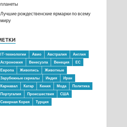
планеты
Лучшие рождественские ярмарки по всему
миру
МЕТКИ
IT-технологии
Авио
Австралия
Англия
Астрономия
Венесуэла
Венеция
ЕС
Европа
Живопись
Животные
Зарубежные сериалы
Индия
Иран
Карнавал
Катар
Кения
Мода
Политика
Португалия
Происшествия
США
Северная Корея
Турция