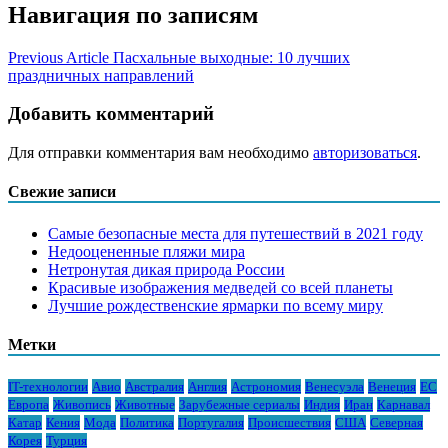
Навигация по записям
Previous Article
Пасхальные выходные: 10 лучших
праздничных направлений
Добавить комментарий
Для отправки комментария вам необходимо
авторизоваться
.
Свежие записи
Самые безопасные места для путешествий в 2021 году
Недооцененные пляжи мира
Нетронутая дикая природа России
Красивые изображения медведей со всей планеты
Лучшие рождественские ярмарки по всему миру
Метки
IT-технологии
Авио
Австралия
Англия
Астрономия
Венесуэла
Венеция
ЕС
Европа
Живопись
Животные
Зарубежные сериалы
Индия
Иран
Карнавал
Катар
Кения
Мода
Политика
Португалия
Происшествия
США
Северная
Корея
Турция