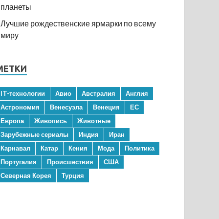
планеты
Лучшие рождественские ярмарки по всему
миру
МЕТКИ
IT-технологии
Авио
Австралия
Англия
Астрономия
Венесуэла
Венеция
ЕС
Европа
Живопись
Животные
Зарубежные сериалы
Индия
Иран
Карнавал
Катар
Кения
Мода
Политика
Португалия
Происшествия
США
Северная Корея
Турция