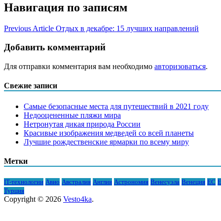
Навигация по записям
Previous Article
Отдых в декабре: 15 лучших направлений
Добавить комментарий
Для отправки комментария вам необходимо
авторизоваться
.
Свежие записи
Самые безопасные места для путешествий в 2021 году
Недооцененные пляжи мира
Нетронутая дикая природа России
Красивые изображения медведей со всей планеты
Лучшие рождественские ярмарки по всему миру
Метки
IT-технологии
Авио
Австралия
Англия
Астрономия
Венесуэла
Венеция
ЕС
Е
Турция
Copyright © 2026
Vesto4ka
.