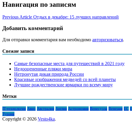
Навигация по записям
Previous Article
Отдых в декабре: 15 лучших направлений
Добавить комментарий
Для отправки комментария вам необходимо
авторизоваться
.
Свежие записи
Самые безопасные места для путешествий в 2021 году
Недооцененные пляжи мира
Нетронутая дикая природа России
Красивые изображения медведей со всей планеты
Лучшие рождественские ярмарки по всему миру
Метки
IT-технологии
Авио
Австралия
Англия
Астрономия
Венесуэла
Венеция
ЕС
Е
Турция
Copyright © 2026
Vesto4ka
.