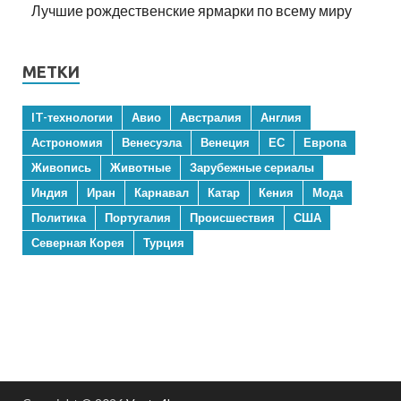
Лучшие рождественские ярмарки по всему миру
МЕТКИ
IT-технологии
Авио
Австралия
Англия
Астрономия
Венесуэла
Венеция
ЕС
Европа
Живопись
Животные
Зарубежные сериалы
Индия
Иран
Карнавал
Катар
Кения
Мода
Политика
Португалия
Происшествия
США
Северная Корея
Турция