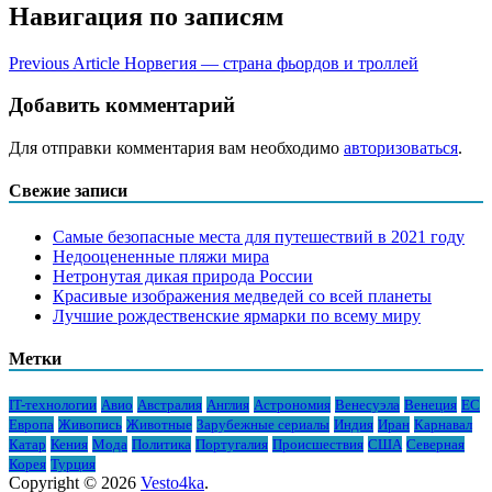
Навигация по записям
Previous Article
Норвегия — страна фьордов и троллей
Добавить комментарий
Для отправки комментария вам необходимо
авторизоваться
.
Свежие записи
Самые безопасные места для путешествий в 2021 году
Недооцененные пляжи мира
Нетронутая дикая природа России
Красивые изображения медведей со всей планеты
Лучшие рождественские ярмарки по всему миру
Метки
IT-технологии
Авио
Австралия
Англия
Астрономия
Венесуэла
Венеция
ЕС
Европа
Живопись
Животные
Зарубежные сериалы
Индия
Иран
Карнавал
Катар
Кения
Мода
Политика
Португалия
Происшествия
США
Северная
Корея
Турция
Copyright © 2026
Vesto4ka
.