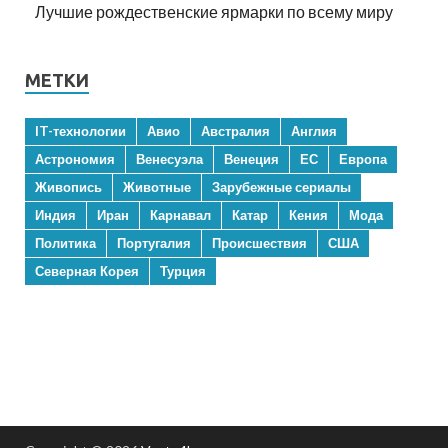
Лучшие рождественские ярмарки по всему миру
МЕТКИ
IT-технологии
Авио
Австралия
Англия
Астрономия
Венесуэла
Венеция
ЕС
Европа
Живопись
Животные
Зарубежные сериалы
Индия
Иран
Карнавал
Катар
Кения
Мода
Политика
Португалия
Происшествия
США
Северная Корея
Турция