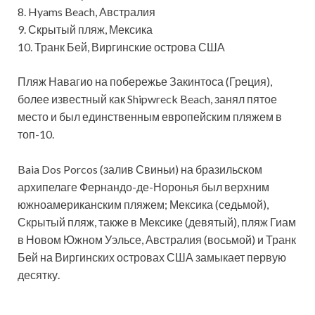
8. Hyams Beach, Австралия
9. Скрытый пляж, Мексика
10. Транк Бей, Виргинские острова США
Пляж Навагио на побережье Закинтоса (Греция),
более известный как Shipwreck Beach, занял пятое
место и был единственным европейским пляжем в
топ-10.
Baia Dos Porcos (залив Свиньи) на бразильском
архипелаге Фернандо-де-Норонья был верхним
южноамериканским пляжем; Мексика (седьмой),
Скрытый пляж, также в Мексике (девятый), пляж Гиам
в Новом Южном Уэльсе, Австралия (восьмой) и Транк
Бей на Виргинских островах США замыкает первую
десятку.