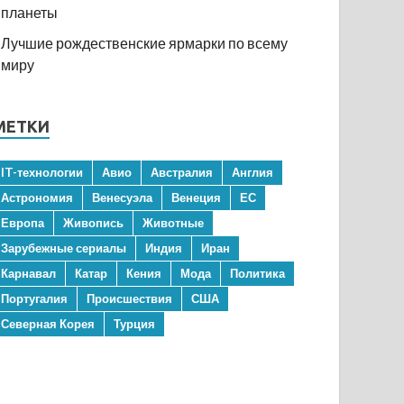
планеты
Лучшие рождественские ярмарки по всему
миру
МЕТКИ
IT-технологии
Авио
Австралия
Англия
Астрономия
Венесуэла
Венеция
ЕС
Европа
Живопись
Животные
Зарубежные сериалы
Индия
Иран
Карнавал
Катар
Кения
Мода
Политика
Португалия
Происшествия
США
Северная Корея
Турция