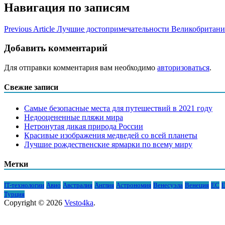
Навигация по записям
Previous Article
Лучшие достопримечательности Великобритан
Добавить комментарий
Для отправки комментария вам необходимо
авторизоваться
.
Свежие записи
Самые безопасные места для путешествий в 2021 году
Недооцененные пляжи мира
Нетронутая дикая природа России
Красивые изображения медведей со всей планеты
Лучшие рождественские ярмарки по всему миру
Метки
IT-технологии
Авио
Австралия
Англия
Астрономия
Венесуэла
Венеция
ЕС
Е
Турция
Copyright © 2026
Vesto4ka
.