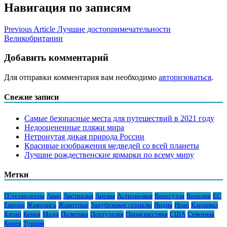
Навигация по записям
Previous Article
Лучшие достопримечательности
Великобритании
Добавить комментарий
Для отправки комментария вам необходимо
авторизоваться
.
Свежие записи
Самые безопасные места для путешествий в 2021 году
Недооцененные пляжи мира
Нетронутая дикая природа России
Красивые изображения медведей со всей планеты
Лучшие рождественские ярмарки по всему миру
Метки
IT-технологии
Авио
Австралия
Англия
Астрономия
Венесуэла
Венеция
ЕС
Европа
Живопись
Животные
Зарубежные сериалы
Индия
Иран
Карнавал
Катар
Кения
Мода
Политика
Португалия
Происшествия
США
Северная
Корея
Турция