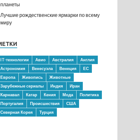
планеты
Лучшие рождественские ярмарки по всему
миру
МЕТКИ
IT-технологии
Авио
Австралия
Англия
Астрономия
Венесуэла
Венеция
ЕС
Европа
Живопись
Животные
Зарубежные сериалы
Индия
Иран
Карнавал
Катар
Кения
Мода
Политика
Португалия
Происшествия
США
Северная Корея
Турция