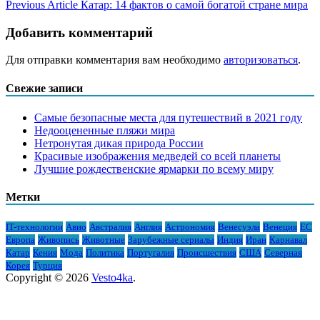
Previous Article
Катар: 14 фактов о самой богатой стране мира
Добавить комментарий
Для отправки комментария вам необходимо
авторизоваться
.
Свежие записи
Самые безопасные места для путешествий в 2021 году
Недооцененные пляжи мира
Нетронутая дикая природа России
Красивые изображения медведей со всей планеты
Лучшие рождественские ярмарки по всему миру
Метки
IT-технологии
Авио
Австралия
Англия
Астрономия
Венесуэла
Венеция
ЕС
Европа
Живопись
Животные
Зарубежные сериалы
Индия
Иран
Карнавал
Катар
Кения
Мода
Политика
Португалия
Происшествия
США
Северная
Корея
Турция
Copyright © 2026
Vesto4ka
.