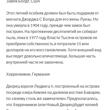
Замок Болдт, США
Этот летний особняк должен был быть подарком от
магната Джорджа С Болда для его жены Луизы. Но
она умерла в 1904 году, прежде чем замок был
построен. На протяжении десятилетий он собирал
пыль, пока в 1977 году Власти Тысячи островов не
приобрели собственность и потратили 15 млн
долларов на его восстановление. Хотя внешний вид
выглядит довольно впечатляюще, большая часть
внутренней части не закончена.
Херренкимзе, Германия
Дворец короля Людвига II, построенный на острове
посреди озера Кимзее на далеком востоке Баварии,
по-своему столь же замечателен. Предполагалось,
что Херренкимзе (или Новый Дворец)будет копией