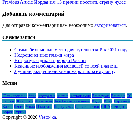
Previous Article
Иордания: 13 причин посетить страну чудес
Добавить комментарий
Для отправки комментария вам необходимо
авторизоваться
.
Свежие записи
Самые безопасные места для путешествий в 2021 году
Недооцененные пляжи мира
Нетронутая дикая природа России
Красивые изображения медведей со всей планеты
Лучшие рождественские ярмарки по всему миру
Метки
IT-технологии
Авио
Австралия
Англия
Астрономия
Венесуэла
Венеция
ЕС
Европа
Живопись
Животные
Зарубежные сериалы
Индия
Иран
Карнавал
Катар
Кения
Мода
Политика
Португалия
Происшествия
США
Северная
Корея
Турция
Copyright © 2026
Vesto4ka
.