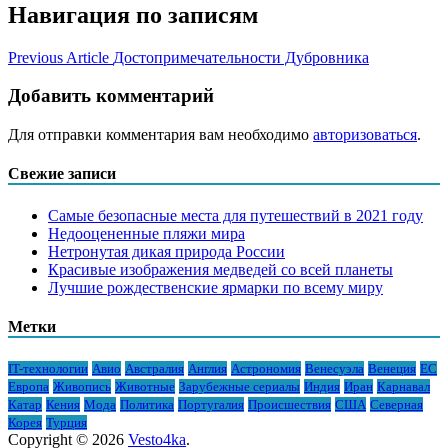
Навигация по записям
Previous Article
Достопримечательности Дубровника
Добавить комментарий
Для отправки комментария вам необходимо
авторизоваться
.
Свежие записи
Самые безопасные места для путешествий в 2021 году
Недооцененные пляжи мира
Нетронутая дикая природа России
Красивые изображения медведей со всей планеты
Лучшие рождественские ярмарки по всему миру
Метки
IT-технологии
Авио
Австралия
Англия
Астрономия
Венесуэла
Венеция
ЕС
Европа
Живопись
Животные
Зарубежные сериалы
Индия
Иран
Карнавал
Катар
Кения
Мода
Политика
Португалия
Происшествия
США
Северная
Корея
Турция
Copyright © 2026
Vesto4ka
.