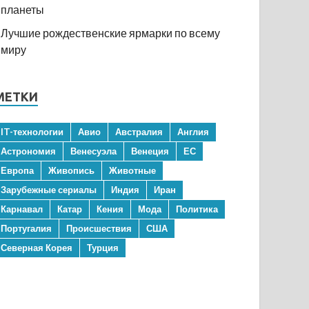
планеты
Лучшие рождественские ярмарки по всему
миру
МЕТКИ
IT-технологии
Авио
Австралия
Англия
Астрономия
Венесуэла
Венеция
ЕС
Европа
Живопись
Животные
Зарубежные сериалы
Индия
Иран
Карнавал
Катар
Кения
Мода
Политика
Португалия
Происшествия
США
Северная Корея
Турция