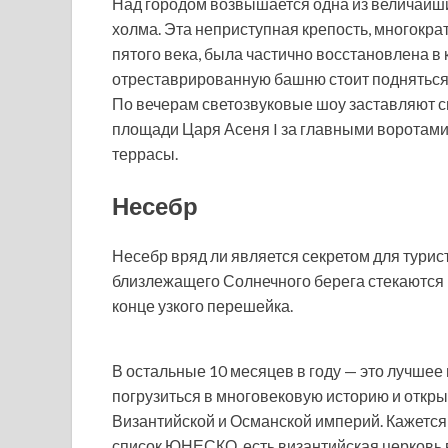
Над городом возвышается одна из величайш
холма. Эта неприступная крепость, многокр
пятого века, была частично восстановлена ​​в
отреставрированную башню стоит подняться
По вечерам светозвуковые шоу заставляют с
площади Царя Асеня I за главными воротами 
террасы.
Несебр
Несебр вряд ли является секретом для турист
близлежащего Солнечного берега стекаются 
конце узкого перешейка.
В остальные 10 месяцев в году — это лучшее
погрузиться в многовековую историю и откры
Византийской и Османской империй. Кажется, 
список ЮНЕСКО, есть византийская церковь в