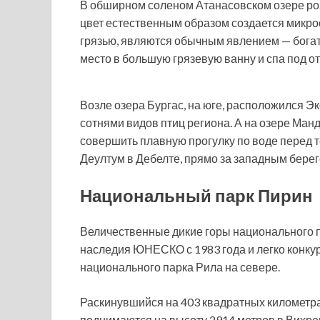
В обширном соленом Атанасовском озере ро
цвет естественным образом создается микро
грязью, являются обычным явлением — бога
место в большую грязевую ванну и спа под о
Возле озера Бургас, на юге, расположился Э
сотнями видов птиц региона. А на озере Манд
совершить плавную прогулку по воде перед т
Деултум в Дебелте, прямо за западным берег
Национальный парк Пирин
Величественные дикие горы национального 
наследия ЮНЕСКО с 1983 года и легко конк
национального парка Рила на севере.
Раскинувшийся на 403 квадратных километра
поднимаются на высоту 2914 метров в Вихрен