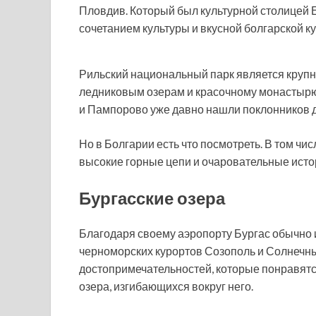
Пловдив. Который был культурной столицей 
сочетанием культуры и вкусной болгарской ку
Рильский национальный парк является крупн
ледниковым озерам и красочному монастырю
и Пампорово уже давно нашли поклонников д
Но в Болгарии есть что посмотреть. В том ч
высокие горные цепи и очаровательные исто
Бургасские озера
Благодаря своему аэропорту Бургас обычно 
черноморских курортов Созополь и Солнечный
достопримечательностей, которые понравятс
озера, изгибающихся вокруг него.