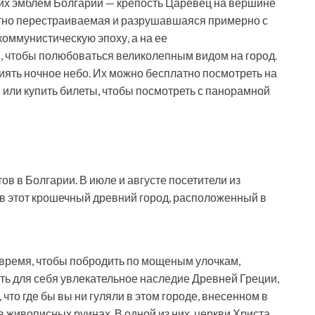
их эмблем Болгарии — крепость Царевец на вершине
атно перестраиваемая и разрушавшаяся примерно с
 коммунистическую эпоху, а на ее
, чтобы полюбоваться великолепным видом на город.
иять ночное небо. Их можно бесплатно посмотреть на
или купить билеты, чтобы посмотреть с панорамной
ов в Болгарии. В июле и августе посетители из
в этот крошечный древний город, расположенный в
 время, чтобы побродить по мощеным улочкам,
ть для себя увлекательное наследие Древней Греции,
что где бы вы ни гуляли в этом городе, внесенном в
 живописных руинах. В одной из них, церкви Христа