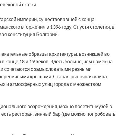
евековой сказки.
лгарской империи, существовавшей с конца
манского вторжения в 1396 году. Спустя столетия, в
вая конституция Болгарии.
лекательные образцы архитектуры, возникшей во
 конце 18 и 19 веков. Здесь больше, чем намек на
жи сочетаются с замысловатыми резными
черепичными крышами. Старая рыночная улица
ых и атмосферных улиц города с множеством
ционального возрождения, можно посетить музей в
й есть ресторан, винный бар (где можно попробовать