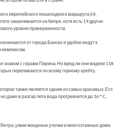
кого европейского пешеходного маршрута E4,
тоге заканчивается на Кипре, хотя есть 19 других
такого уровня приверженности.
ачинаются от города Банско и удобно ведут к
 кемпингам.
ыл знаком с горами Пирина. Но вряд ли они видели 118
орых переливается по всему горному хребту.
оторое также является одним из самых красивых. Его
о даже в разгар лета вода прогревается до 16 ° C.
и Янтра, узкие мощеные улочки и многоэтажные дома