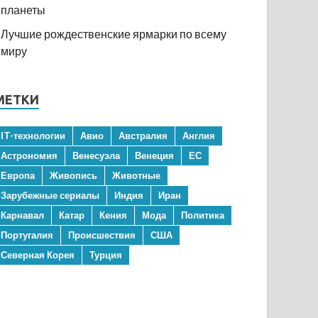
планеты
Лучшие рождественские ярмарки по всему
миру
МЕТКИ
IT-технологии
Авио
Австралия
Англия
Астрономия
Венесуэла
Венеция
ЕС
Европа
Живопись
Животные
Зарубежные сериалы
Индия
Иран
Карнавал
Катар
Кения
Мода
Политика
Португалия
Происшествия
США
Северная Корея
Турция