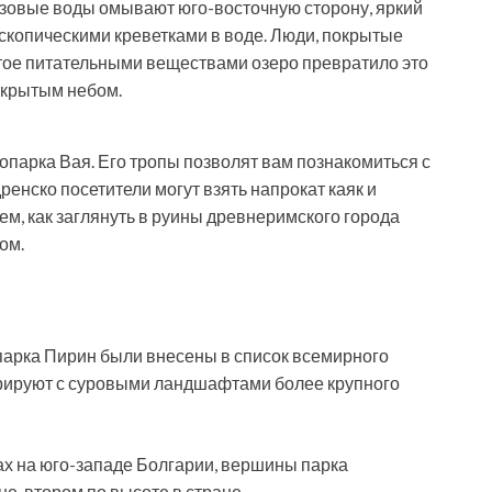
зовые воды омывают юго-восточную сторону, яркий
скопическими креветками в воде. Люди, покрытые
тое питательными веществами озеро превратило это
ткрытым небом.
копарка Вая. Его тропы позволят вам познакомиться с
ренско посетители могут взять напрокат каяк и
ем, как заглянуть в руины древнеримского города
ом.
парка Пирин были внесены в список всемирного
урируют с суровыми ландшафтами более крупного
х на юго-западе Болгарии, вершины парка
е, втором по высоте в стране.