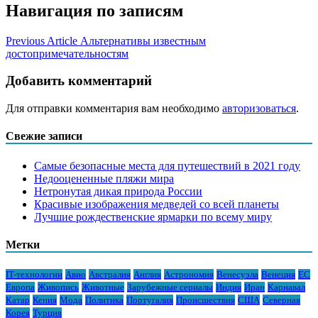
Навигация по записям
Previous Article
Альтернативы известным
достопримечательностям
Добавить комментарий
Для отправки комментария вам необходимо
авторизоваться
.
Свежие записи
Самые безопасные места для путешествий в 2021 году
Недооцененные пляжи мира
Нетронутая дикая природа России
Красивые изображения медведей со всей планеты
Лучшие рождественские ярмарки по всему миру
Метки
IT-технологии
Авио
Австралия
Англия
Астрономия
Венесуэла
Венеция
ЕС
Европа
Живопись
Животные
Зарубежные сериалы
Индия
Иран
Карнавал
Катар
Кения
Мода
Политика
Португалия
Происшествия
США
Северная
Корея
Турция