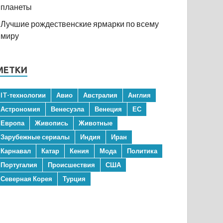
планеты
Лучшие рождественские ярмарки по всему
миру
МЕТКИ
IT-технологии
Авио
Австралия
Англия
Астрономия
Венесуэла
Венеция
ЕС
Европа
Живопись
Животные
Зарубежные сериалы
Индия
Иран
Карнавал
Катар
Кения
Мода
Политика
Португалия
Происшествия
США
Северная Корея
Турция