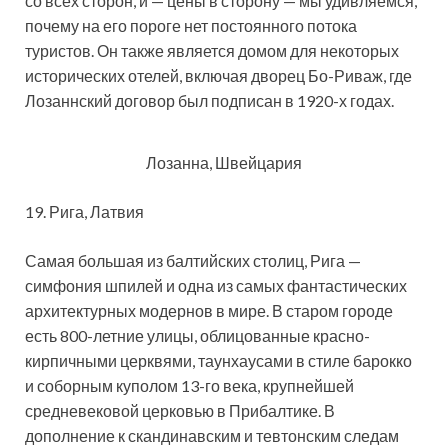
со всех сторон, и — цены в сторону — мы удивляемся,
почему на его пороге нет постоянного потока
туристов. Он также является домом для некоторых
исторических отелей, включая дворец Бо-Риваж, где
Лозаннский договор был подписан в 1920-х годах.
Лозанна, Швейцария
19. Рига, Латвия
Самая большая из балтийских столиц, Рига —
симфония шпилей и одна из самых фантастических
архитектурных модернов в мире. В старом городе
есть 800-летние улицы, облицованные красно-
кирпичными церквями, таунхаусами в стиле барокко
и соборным куполом 13-го века, крупнейшей
средневековой церковью в Прибалтике. В
дополнение к скандинавским и тевтонским следам