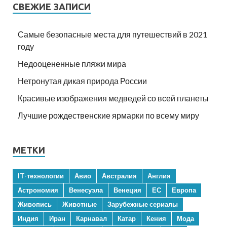
СВЕЖИЕ ЗАПИСИ
Самые безопасные места для путешествий в 2021
году
Недооцененные пляжи мира
Нетронутая дикая природа России
Красивые изображения медведей со всей планеты
Лучшие рождественские ярмарки по всему миру
МЕТКИ
IT-технологии
Авио
Австралия
Англия
Астрономия
Венесуэла
Венеция
ЕС
Европа
Живопись
Животные
Зарубежные сериалы
Индия
Иран
Карнавал
Катар
Кения
Мода