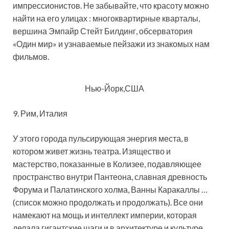
импрессионистов. Не забывайте, что красоту можно
найти на его улицах : многоквартирные кварталы,
вершина Эмпайр Стейт Билдинг, обсерватория
«Один мир» и узнаваемые пейзажи из знакомых нам
фильмов.
Нью-Йорк,США
9. Рим, Италия
У этого города пульсирующая энергия места, в
котором живет жизнь театра. Изящество и
мастерство, показанные в Колизее, подавляющее
пространство внутри Пантеона, славная древность
Форума и Палатинского холма, Ванны Каракаллы …
(список можно продолжать и продолжать). Все они
намекают на мощь и интеллект империи, которая
делала гигантские шаги и в архитектуре и культуре.