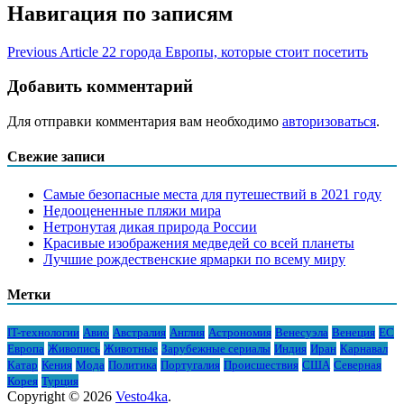
Навигация по записям
Previous Article
22 города Европы, которые стоит посетить
Добавить комментарий
Для отправки комментария вам необходимо
авторизоваться
.
Свежие записи
Самые безопасные места для путешествий в 2021 году
Недооцененные пляжи мира
Нетронутая дикая природа России
Красивые изображения медведей со всей планеты
Лучшие рождественские ярмарки по всему миру
Метки
IT-технологии
Авио
Австралия
Англия
Астрономия
Венесуэла
Венеция
ЕС
Европа
Живопись
Животные
Зарубежные сериалы
Индия
Иран
Карнавал
Катар
Кения
Мода
Политика
Португалия
Происшествия
США
Северная
Корея
Турция
Copyright © 2026
Vesto4ka
.