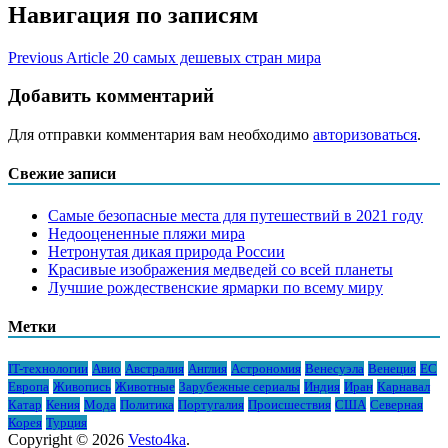
Навигация по записям
Previous Article
20 самых дешевых стран мира
Добавить комментарий
Для отправки комментария вам необходимо
авторизоваться
.
Свежие записи
Самые безопасные места для путешествий в 2021 году
Недооцененные пляжи мира
Нетронутая дикая природа России
Красивые изображения медведей со всей планеты
Лучшие рождественские ярмарки по всему миру
Метки
IT-технологии
Авио
Австралия
Англия
Астрономия
Венесуэла
Венеция
ЕС
Европа
Живопись
Животные
Зарубежные сериалы
Индия
Иран
Карнавал
Катар
Кения
Мода
Политика
Португалия
Происшествия
США
Северная
Корея
Турция
Copyright © 2026
Vesto4ka
.