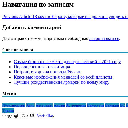
Навигация по записям
Previous Article
18 мест в Европе, которые вы должны увидеть в
Добавить комментарий
Для отправки комментария вам необходимо
авторизоваться
.
Свежие записи
Самые безопасные места для путешествий в 2021 году
Недооцененные пляжи мира
Нетронутая дикая природа России
Красивые изображения медведей со всей планеты
Лучшие рождественские ярмарки по всему миру
Метки
IT-технологии
Авио
Австралия
Англия
Астрономия
Венесуэла
Венеция
ЕС
Е
Турция
Copyright © 2026
Vesto4ka
.