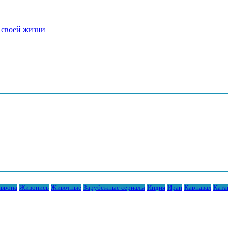
 своей жизни
вропа
Живопись
Животные
Зарубежные сериалы
Индия
Иран
Карнавал
Ката