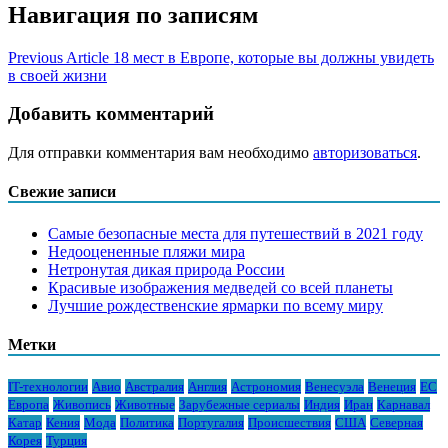
Навигация по записям
Previous Article
18 мест в Европе, которые вы должны увидеть
в своей жизни
Добавить комментарий
Для отправки комментария вам необходимо
авторизоваться
.
Свежие записи
Самые безопасные места для путешествий в 2021 году
Недооцененные пляжи мира
Нетронутая дикая природа России
Красивые изображения медведей со всей планеты
Лучшие рождественские ярмарки по всему миру
Метки
IT-технологии
Авио
Австралия
Англия
Астрономия
Венесуэла
Венеция
ЕС
Европа
Живопись
Животные
Зарубежные сериалы
Индия
Иран
Карнавал
Катар
Кения
Мода
Политика
Португалия
Происшествия
США
Северная
Корея
Турция