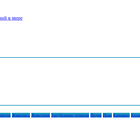
ний в мире
вропа
Живопись
Животные
Зарубежные сериалы
Индия
Иран
Карнавал
Ката