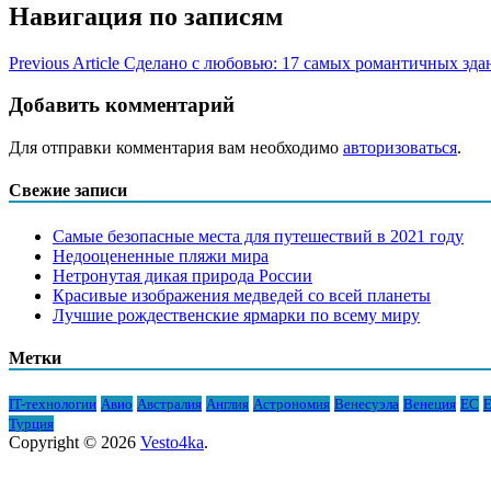
Навигация по записям
Previous Article
Сделано с любовью: 17 самых романтичных зда
Добавить комментарий
Для отправки комментария вам необходимо
авторизоваться
.
Свежие записи
Самые безопасные места для путешествий в 2021 году
Недооцененные пляжи мира
Нетронутая дикая природа России
Красивые изображения медведей со всей планеты
Лучшие рождественские ярмарки по всему миру
Метки
IT-технологии
Авио
Австралия
Англия
Астрономия
Венесуэла
Венеция
ЕС
Е
Турция
Copyright © 2026
Vesto4ka
.