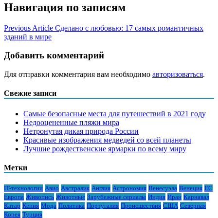
Навигация по записям
Previous Article
Сделано с любовью: 17 самых романтичных
зданий в мире
Добавить комментарий
Для отправки комментария вам необходимо
авторизоваться
.
Свежие записи
Самые безопасные места для путешествий в 2021 году
Недооцененные пляжи мира
Нетронутая дикая природа России
Красивые изображения медведей со всей планеты
Лучшие рождественские ярмарки по всему миру
Метки
IT-технологии
Авио
Австралия
Англия
Астрономия
Венесуэла
Венеция
ЕС
Европа
Живопись
Животные
Зарубежные сериалы
Индия
Иран
Карнавал
Катар
Кения
Мода
Политика
Португалия
Происшествия
США
Северная
Корея
Турция