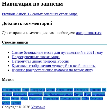
Навигация по записям
Previous Article
17 самых опасных стран мира
Добавить комментарий
Для отправки комментария вам необходимо
авторизоваться
.
Свежие записи
Самые безопасные места для путешествий в 2021 году
Недооцененные пляжи мира
Нетронутая дикая природа России
Красивые изображения медведей со всей планеты
Лучшие рождественские ярмарки по всему миру
Метки
IT-технологии
Авио
Австралия
Англия
Астрономия
Венесуэла
Венеция
ЕС
Европа
Живопись
Животные
Зарубежные сериалы
Индия
Иран
Карнавал
Катар
Кения
Мода
Политика
Португалия
Происшествия
США
Северная
Корея
Турция
Copyright © 2026
Vesto4ka
.