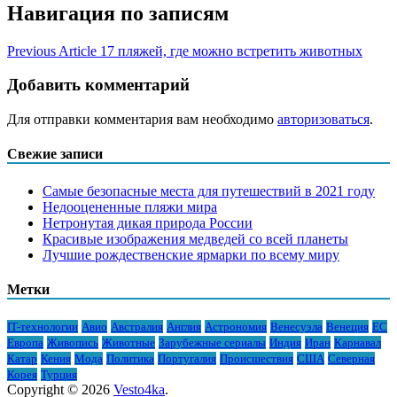
Навигация по записям
Previous Article
17 пляжей, где можно встретить животных
Добавить комментарий
Для отправки комментария вам необходимо
авторизоваться
.
Свежие записи
Самые безопасные места для путешествий в 2021 году
Недооцененные пляжи мира
Нетронутая дикая природа России
Красивые изображения медведей со всей планеты
Лучшие рождественские ярмарки по всему миру
Метки
IT-технологии
Авио
Австралия
Англия
Астрономия
Венесуэла
Венеция
ЕС
Европа
Живопись
Животные
Зарубежные сериалы
Индия
Иран
Карнавал
Катар
Кения
Мода
Политика
Португалия
Происшествия
США
Северная
Корея
Турция
Copyright © 2026
Vesto4ka
.