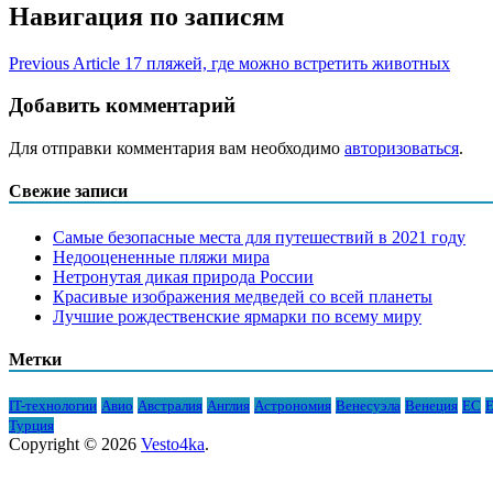
Навигация по записям
Previous Article
17 пляжей, где можно встретить животных
Добавить комментарий
Для отправки комментария вам необходимо
авторизоваться
.
Свежие записи
Самые безопасные места для путешествий в 2021 году
Недооцененные пляжи мира
Нетронутая дикая природа России
Красивые изображения медведей со всей планеты
Лучшие рождественские ярмарки по всему миру
Метки
IT-технологии
Авио
Австралия
Англия
Астрономия
Венесуэла
Венеция
ЕС
Е
Турция
Copyright © 2026
Vesto4ka
.