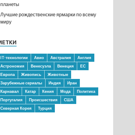
планеты
Лучшие рождественские ярмарки по всему
миру
МЕТКИ
IT-технологии
Авио
Австралия
Англия
Астрономия
Венесуэла
Венеция
ЕС
Европа
Живопись
Животные
Зарубежные сериалы
Индия
Иран
Карнавал
Катар
Кения
Мода
Политика
Португалия
Происшествия
США
Северная Корея
Турция