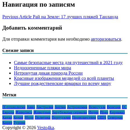
Навигация по записям
Previous Article
Рай на Земле: 17 лучших пляжей Таиланда
Добавить комментарий
Для отправки комментария вам необходимо
авторизоваться
.
Свежие записи
Самые безопасные места для путешествий в 2021 году
Недооцененные пляжи мира
Нетронутая дикая природа России
Красивые изображения медведей со всей планеты
Лучшие рождественские ярмарки по всему миру
Метки
IT-технологии
Авио
Австралия
Англия
Астрономия
Венесуэла
Венеция
ЕС
Европа
Живопись
Животные
Зарубежные сериалы
Индия
Иран
Карнавал
Катар
Кения
Мода
Политика
Португалия
Происшествия
США
Северная
Корея
Турция
Copyright © 2026
Vesto4ka
.