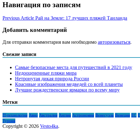
Навигация по записям
Previous Article
Рай на Земле: 17 лучших пляжей Таиланда
Добавить комментарий
Для отправки комментария вам необходимо
авторизоваться
.
Свежие записи
Самые безопасные места для путешествий в 2021 году
Недооцененные пляжи мира
Нетронутая дикая природа России
Красивые изображения медведей со всей планеты
Лучшие рождественские ярмарки по всему миру
Метки
IT-технологии
Авио
Австралия
Англия
Астрономия
Венесуэла
Венеция
ЕС
Е
Турция
Copyright © 2026
Vesto4ka
.