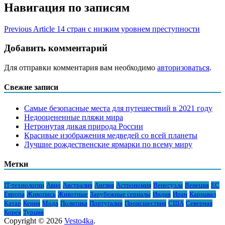
Навигация по записям
Previous Article
14 стран с низким уровнем преступности
Добавить комментарий
Для отправки комментария вам необходимо
авторизоваться
.
Свежие записи
Самые безопасные места для путешествий в 2021 году
Недооцененные пляжи мира
Нетронутая дикая природа России
Красивые изображения медведей со всей планеты
Лучшие рождественские ярмарки по всему миру
Метки
IT-технологии
Авио
Австралия
Англия
Астрономия
Венесуэла
Венеция
ЕС
Европа
Живопись
Животные
Зарубежные сериалы
Индия
Иран
Карнавал
Катар
Кения
Мода
Политика
Португалия
Происшествия
США
Северная
Корея
Турция
Copyright © 2026
Vesto4ka
.