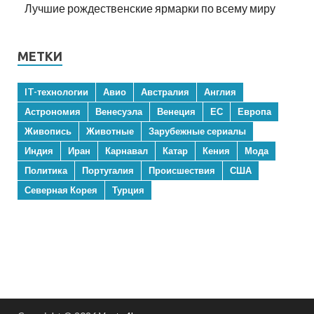
Лучшие рождественские ярмарки по всему миру
МЕТКИ
IT-технологии
Авио
Австралия
Англия
Астрономия
Венесуэла
Венеция
ЕС
Европа
Живопись
Животные
Зарубежные сериалы
Индия
Иран
Карнавал
Катар
Кения
Мода
Политика
Португалия
Происшествия
США
Северная Корея
Турция