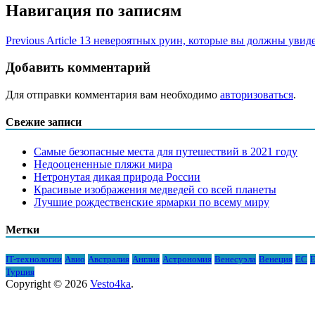
Навигация по записям
Previous Article
13 невероятных руин, которые вы должны увид
Добавить комментарий
Для отправки комментария вам необходимо
авторизоваться
.
Свежие записи
Самые безопасные места для путешествий в 2021 году
Недооцененные пляжи мира
Нетронутая дикая природа России
Красивые изображения медведей со всей планеты
Лучшие рождественские ярмарки по всему миру
Метки
IT-технологии
Авио
Австралия
Англия
Астрономия
Венесуэла
Венеция
ЕС
Е
Турция
Copyright © 2026
Vesto4ka
.